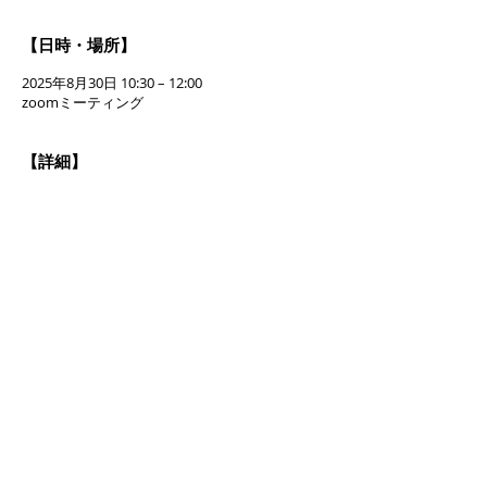
【日時・場所】
2025年8月30日 10:30 – 12:00
zoomミーティング
【詳細】
zoomを使ったオンラインセミナーです。
当日ご参加出来なくても、1ヶ月間録画をご
視聴いただけます。
開催日前日に資料PDFファイルとZoomの
URLをお送りします。
※info@oilist.net からのメールをお送りし
ます。
前日までにメールが届かない場合は
info@oilist.netまでご連絡ください。
【内容】
さらに表示