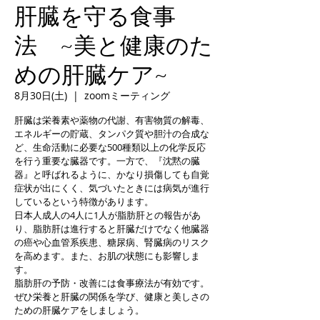
肝臓を守る食事
法 ~美と健康のた
めの肝臓ケア~
8月30日(土)
  |  
zoomミーティング
肝臓は栄養素や薬物の代謝、有害物質の解毒、
エネルギーの貯蔵、タンパク質や胆汁の合成な
ど、生命活動に必要な500種類以上の化学反応
を行う重要な臓器です。一方で、『沈黙の臓
器』と呼ばれるように、かなり損傷しても自覚
症状が出にくく、気づいたときには病気が進行
しているという特徴があります。
日本人成人の4人に1人が脂肪肝との報告があ
り、脂肪肝は進行すると肝臓だけでなく他臓器
の癌や心血管系疾患、糖尿病、腎臓病のリスク
を高めます。また、お肌の状態にも影響しま
す。
脂肪肝の予防・改善には食事療法が有効です。
ぜひ栄養と肝臓の関係を学び、健康と美しさの
ための肝臓ケアをしましょう。