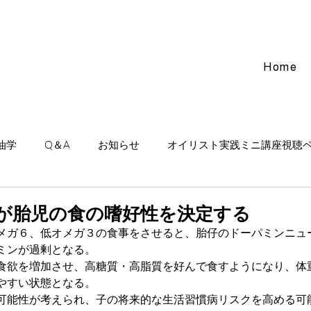
Home
油学
Q＆A
お知らせ
オイリスト実践ミニ講座視聴
ージ
精油事典
が胎児の食の嗜好性を決定する
メガ６、低オメガ３の食事をさせると、胎仔のドーパミンニュ
ミンが過剰となる。
食欲を増加させ、高糖質・高脂質を好んで食すようになり、体
やすい状態となる。
可能性が考えられ、子の将来的な生活習慣病リスクを高める可