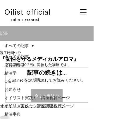
​Oilist official
​Oil ＆ Essential
記事
すべての記事
読了時間: 1分
すべての記事
『女性を守るメディカルアロマ』
脂質栄養学
2024年8月22日に開催した講座です。
記事の続きは…
精油学
oilist.net を定期購読してお読みください。
Q＆A
お知らせ
今すぐ申込む
オイリスト実践ミニ講座視聴ページ
オイリスト実践ミニ講座視聴ページ
オイリストベーシック講座視聴ページ
精油事典